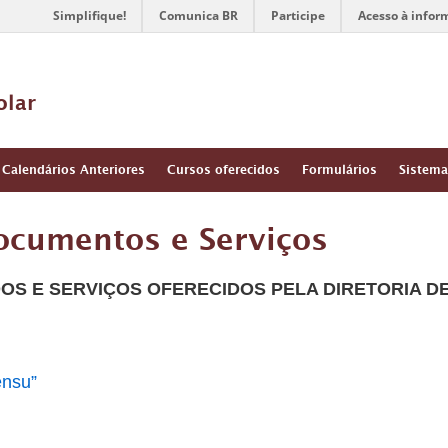
Simplifique!
Comunica BR
Participe
Acesso à infor
olar
Calendários Anteriores
Cursos oferecidos
Formulários
Sistema
Documentos e Serviços
OS E SERVIÇOS OFERECIDOS PELA DIRETORIA D
ensu”