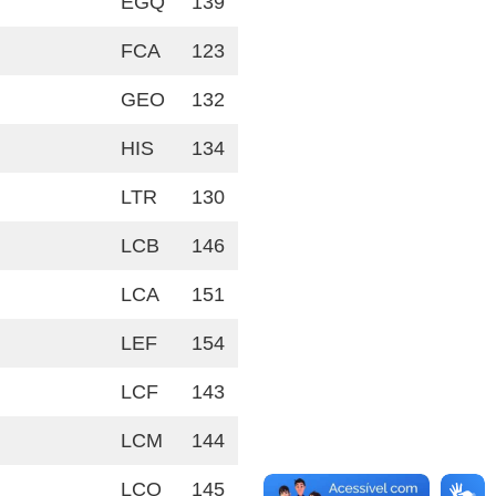
EGQ
139
FCA
123
GEO
132
HIS
134
LTR
130
LCB
146
LCA
151
LEF
154
LCF
143
LCM
144
LCQ
145