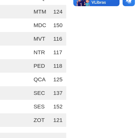
MTM
124
MDC
150
MVT
116
NTR
117
PED
118
QCA
125
SEC
137
SES
152
ZOT
121