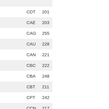
CDT
201
CAE
203
CAG
255
CAU
228
CAN
221
CBC
222
CBA
248
CBT
211
CPT
242
CCN
217