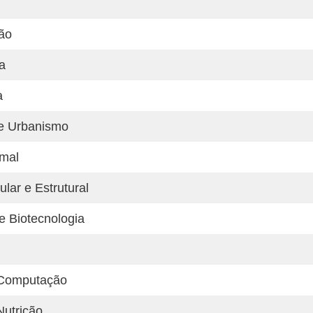
ão
a
a
 e Urbanismo
imal
lar e Estrutural
e Biotecnologia
 Computação
Nutrição